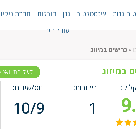
טום גגות
אינסטלטור
גנן
הובלות
חברת ניקיון
עורך דין
ם
»
כרישים במיזוג
ם במיזוג
לשליחת וואט
קליק:
ביקורות:
יחס/שירות:
9
10/9
1