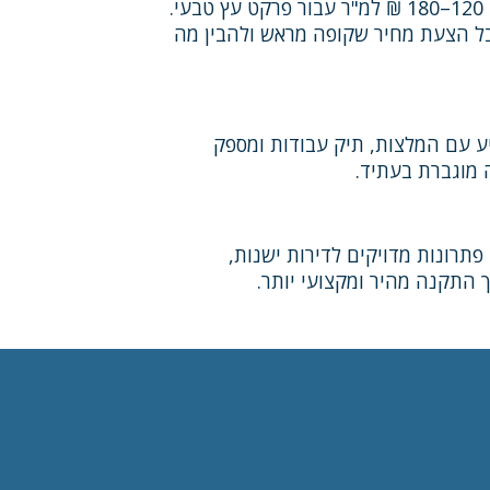
טווח המחירים להתקנת פרקט בירושלים מתחיל בדרך כלל מ־45–70 ₪ למ"ר עבור למינציה בסיסית, ועד 120–180 ₪ למ"ר עבור פרקט עץ טבעי.
קבל הצעת מחיר שקופה מראש ולהבין מה
יע עם המלצות, תיק עבודות ומספק
 מוגברת בעתיד.
 פתרונות מדויקים לדירות ישנות,
 התקנה מהיר ומקצועי יותר.