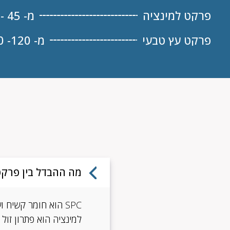
פרקט למינציה
מ- 45 - 70 למ"ר ₪
פרקט עץ טבעי
מ- 120- 180 למ"ר ₪
מה ההבדל בין פרקט SPC לפרקט למינצ
SPC הוא חומר קשיח ועמיד במים שמתאים גם למטבחים וחדרי ילדים.
למינציה הוא פתרון זול