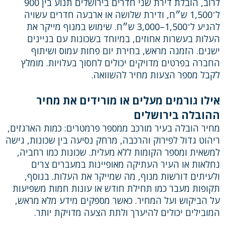
לרוב, הובלת דירת שני חדרים בירושלים תנוע בין 900
ל־1,500 ש״ח, ודירת שלושה או ארבעה חדרים עשויה
להגיע ל־1,500–3,000 ש״ח. שימוש במנוף מייקר את
העלות בעשרות אחוזים, במיוחד בשכונות עם בניינים
ישנים. הזמנה מראש, בחירת יום פחות עמוס ושיתוף
החברה בפרטים מדויקים יכולים לחסוך בעלויות. מומלץ
לקבל מספר הצעות מחיר להשוואה.
אילו גורמים מעלים או מורידים את מחיר
ההובלה בירושלים
מחיר הובלה בעיר מורכב ממספר פרמטרים: כמות הארגזים,
ריהוט גדול לפירוק והרכבה, מרחק נסיעה בין שכונות, גישה
למשאית ומספר הקומות ללא מעלית. שכונות כמו רחביה,
נחלאות או העיר העתיקה מאופיינות במעברים צרים
ולעיתים דורשות מנוף, מה שמייקר את העלות. בנוסף,
תקופות מעבר כמו תחילת חודש או עונות חמות משפיעות
על הביקוש ועל המחיר. כאשר מספקים מידע מלא מראש,
המובילים יכולים להיערך ולתת הצעה מדויקת יותר.